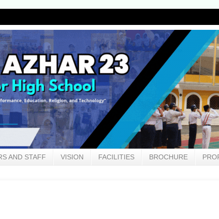
S AND STAFF
VISION
FACILITIES
BROCHURE
PRO