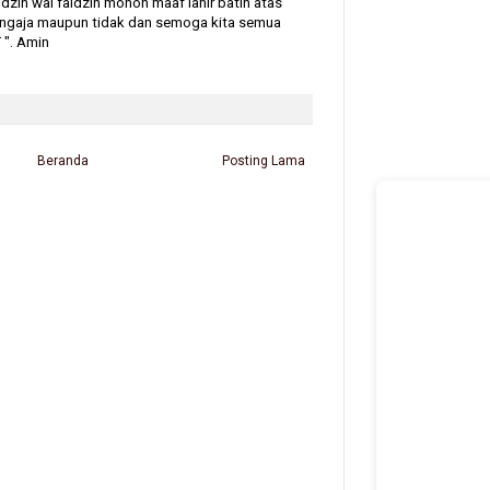
zin wal faidzin mohon maaf lahir batin atas
sengaja maupun tidak dan semoga kita semua
 ". Amin
Beranda
Posting Lama