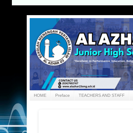
HOME
Preface
TEACHERS AND STAFF