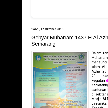
Sabtu, 17 Oktober 2015
Gebyar Muharram 1437 H Al Azh
Semarang
Dalam ran
Muharra
menaungi 
Islam Al
Azhar 25 
23 akan
kegiatan
G
Kegiatan
santunan 
di sekita
Masjid Al 
diresmika