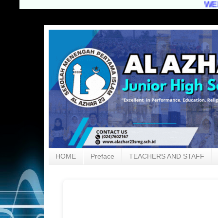
WELCOM
HOME
Preface
TEACHERS AND STAFF