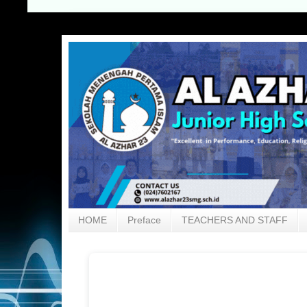
HOME
Preface
TEACHERS AND STAFF