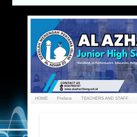
HOME
Preface
TEACHERS AND STAFF