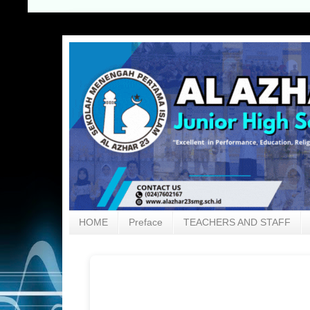
HOME
Preface
TEACHERS AND STAFF