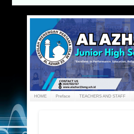
HOME
Preface
TEACHERS AND STAFF