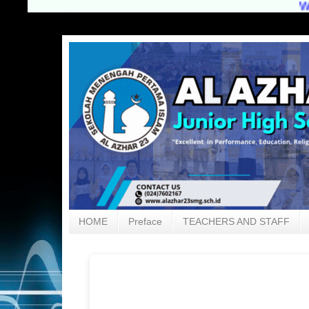
WELCOME
HOME
Preface
TEACHERS AND STAFF