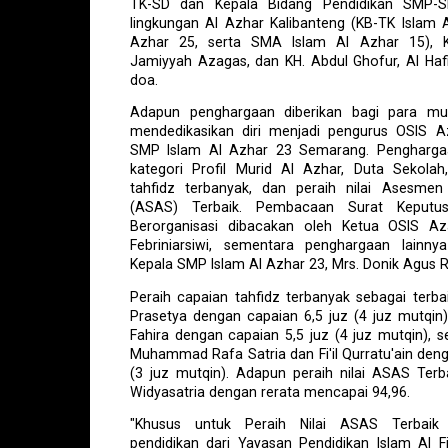
TK-SD dan Kepala Bidang Pendidikan SMP-S
lingkungan Al Azhar Kalibanteng (KB-TK Islam 
Azhar 25, serta SMA Islam Al Azhar 15), K
Jamiyyah Azagas, dan KH. Abdul Ghofur, Al Ha
doa.
Adapun penghargaan diberikan bagi para mur
mendedikasikan diri menjadi pengurus OSIS A
SMP Islam Al Azhar 23 Semarang. Penghargaa
kategori Profil Murid Al Azhar, Duta Sekolah
tahfidz terbanyak, dan peraih nilai Asesmen
(ASAS) Terbaik. Pembacaan Surat Keputus
Berorganisasi dibacakan oleh Ketua OSIS A
Febriniarsiwi, sementara penghargaan lainny
Kepala SMP Islam Al Azhar 23, Mrs. Donik Agus Riy
Peraih capaian tahfidz terbanyak sebagai terbai
Prasetya dengan capaian 6,5 juz (4 juz mutqin),
Fahira dengan capaian 5,5 juz (4 juz mutqin), se
Muhammad Rafa Satria dan Fi'il Qurratu'ain deng
(3 juz mutqin). Adapun peraih nilai ASAS Terb
Widyasatria dengan rerata mencapai 94,96.
"Khusus untuk Peraih Nilai ASAS Terbaik
pendidikan dari Yayasan Pendidikan Islam Al F