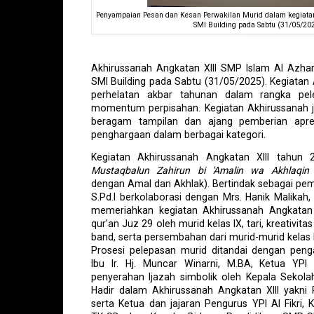
Penyampaian Pesan dan Kesan Perwakilan Murid dalam kegiatan
SMI Building pada Sabtu (31/05/20
Akhirussanah Angkatan XIII SMP Islam Al Azhar
SMI Building pada Sabtu (31/05/2025). Kegiata
perhelatan akbar tahunan dalam rangka pel
momentum perpisahan. Kegiatan Akhirussanah 
beragam tampilan dan ajang pemberian apre
penghargaan dalam berbagai kategori.
Kegiatan Akhirussanah Angkatan XIII tahun
Mustaqbalun Zahirun bi 'Amalin wa Akhlaqin
dengan Amal dan Akhlak). Bertindak sebagai pem
S.Pd.I berkolaborasi dengan Mrs. Hanik Malikah
memeriahkan kegiatan Akhirussanah Angkatan XI
qur'an Juz 29 oleh murid kelas IX, tari, kreativita
band, serta persembahan dari murid-murid kelas 
Prosesi pelepasan murid ditandai dengan pen
Ibu Ir. Hj. Muncar Winarni, M.BA, Ketua YPI
penyerahan Ijazah simbolik oleh Kepala Sekolah
Hadir dalam Akhirussanah Angkatan XIII yakn
serta Ketua dan jajaran Pengurus YPI Al Fikri, 