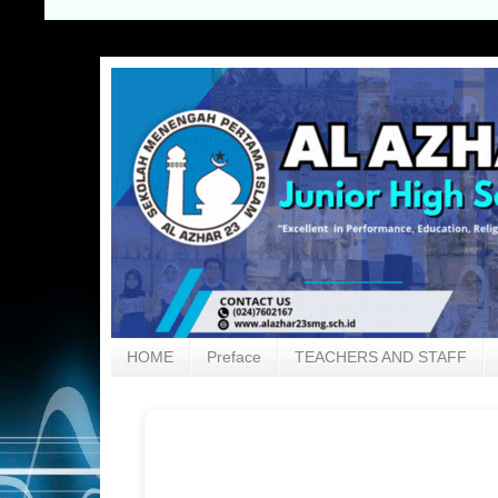
HOME
Preface
TEACHERS AND STAFF