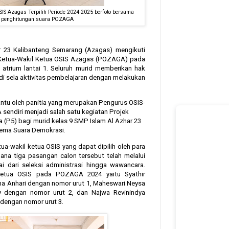
SIS Azagas Terpilih Periode 2024-2025 berfoto bersama
 penghitungan suara POZAGA
r 23 Kalibanteng Semarang (Azagas) mengikuti
 Ketua-Wakil Ketua OSIS Azagas (POZAGA) pada
 atrium lantai 1. Seluruh murid memberikan hak
di sela aktivitas pembelajaran dengan melakukan
ntu oleh panitia yang merupakan Pengurus OSIS-
endiri menjadi salah satu kegiatan Projek
a (P5) bagi murid kelas 9 SMP Islam Al Azhar 23
tema Suara Demokrasi.
ua-wakil ketua OSIS yang dapat dipilih oleh para
a tiga pasangan calon tersebut telah melalui
i dari seleksi administrasi hingga wawancara.
Ketua OSIS pada POZAGA 2024 yaitu Syathir
a Anhari dengan nomor urut 1, Maheswari Neysa
sy dengan nomor urut 2, dan Najwa Revinindya
 dengan nomor urut 3.