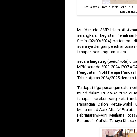
Ketua-Wakil Ketua serta Pengurus O
pascarapat
Murid-murid SMP Islam Al Azha
serangkaian kegiatan Pemilihan
Senin (02/09/2024) bertempat di
suaranya dengan penuh antusias 
tahapan pemungutan suara
secara langsung (
direct vote
)
diba
MPK periode 2023-2024. POZAGA s
Penguatan Profil Pelajar Pancasil
Tahun Ajaran 2024/2025 dengan 
Terdapat tiga pasangan calon ket
murid dalam POZAGA 2024 di man
tahapan seleksi yang ketat mula
Pasangan Calon Ketua-Wakil 
Muhammad Abiy-Alfarizi Prajatam
Febriniarsiwi-Aini Meihana Ros
Baharudin-Calista Tanaya Khasby