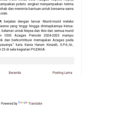
yampaikan pidato singkat menyampaikan terima
 pihak dan meminta bantuan untuk bersama-sama
olah.
 berjalan dengan lancar. Murid-murid melalui
sme yang tinggi hingga ditetapkannya Ketua-
h. Selamat untuk Neysa dan Aini dan semua murid
an OSIS Azagas Periode 2024-2025 mampu
ik dan berkontribusi memajukan Azagas pada
snya." kata Kania Harum Kinasih, S.Pd.,Gr.,
 23 di sela kegiatan POZAGA.
Beranda
Posting Lama
Powered by
Translate