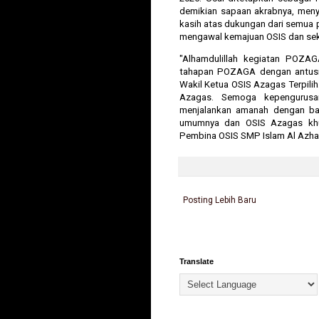
demikian sapaan akrabnya, men
kasih atas dukungan dari semua
mengawal kemajuan OSIS dan sek
"Alhamdulillah kegiatan POZAGA
tahapan POZAGA dengan antusia
Wakil Ketua OSIS Azagas Terpili
Azagas. Semoga kepengurus
menjalankan amanah dengan ba
umumnya dan OSIS Azagas khusu
Pembina OSIS SMP Islam Al Azhar
Posting Lebih Baru
Translate