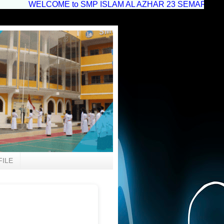
ELCOME to SMP ISLAM AL AZHAR 23 SEMARANG--AZAGAS EXPER
FILE