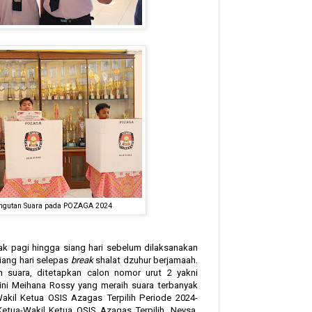
ngutan Suara pada POZAGA 2024
k pagi hingga siang hari sebelum dilaksanakan
iang hari selepas
break
shalat dzuhur berjamaah.
n suara, ditetapkan calon nomor urut 2 yakni
ini Meihana Rossy yang meraih suara terbanyak
akil Ketua OSIS Azagas Terpilih Periode 2024-
etua-Wakil Ketua OSIS Azagas Terpilih, Neysa,