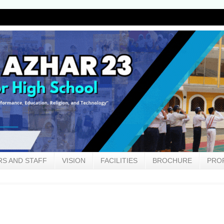
W
S AND STAFF
VISION
FACILITIES
BROCHURE
PRO