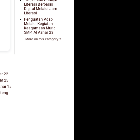
Literasi Berbasis
Digital Melalui Jam
Literasi
Penguatan Adab
Melalui Kegiatan
Keagamaan Murid
SMPI Al Azhar 23
More on this category »
ar 22
ar 25
zhar 15
nteng