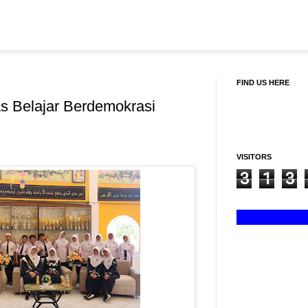
FIND US HERE
s Belajar Berdemokrasi
VISITORS
3
1
3
AZ