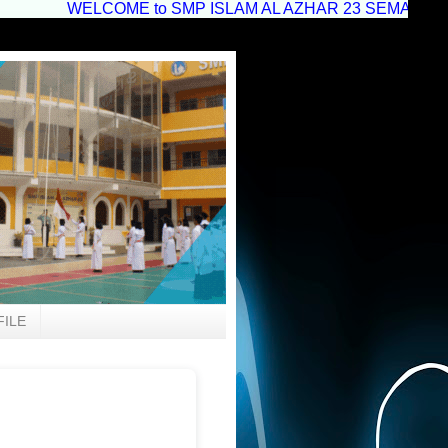
WELCOME to SMP ISLAM AL AZHAR 23 SEMARANG--AZAGAS E
FILE