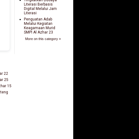
Literasi Berbasis
Digital Melalui Jam
Literasi
Penguatan Adab
Melalui Kegiatan
Keagamaan Murid
SMPI Al Azhar 23
More on this category »
ar 22
ar 25
zhar 15
nteng