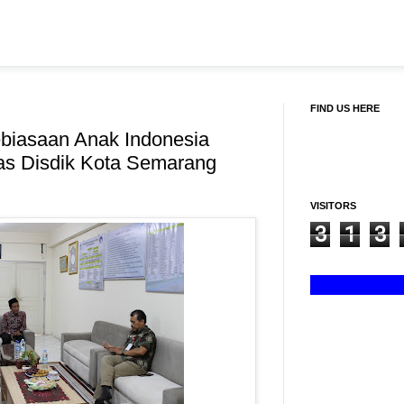
FIND US HERE
biasaan Anak Indonesia
as Disdik Kota Semarang
VISITORS
3
1
3