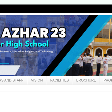
S AND STAFF
VISION
FACILITIES
BROCHURE
PRO