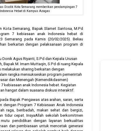
was Disdik Kota Semarang memberikan pendampingan 7
Indonesia Hebat di Kampus Azagas
n Kota Semarang, Bapak Slamet Santosa, M.Pd
gram 7 kebiasaan anak Indonesia hebat di
 Semarang pada Kamis (20/02/2025). Beliau
ahan berkaitan dengan pelaksanaan program di
bu Donik Agus Riyanti, S.Pd dan Kepala Urusan
, Bapak M. Imam Muttaqin, S.Pd di ruang Kepala
 melakukan sharing berkaitan dengan
alam rangka mensukseskan program pemerintah
 Dasar dan Menengah (Kemendikdasmen)
 7 kebiasaan anak Indonesia hebat. Kegiatan
 hangat dalam suasana diskusi interaktif.
pada Bapak Pengawas atas arahan, saran, serta
an dengan Program 7 Kebiasaan Anak Indonesia
ah raga, beribadah, makan sehat dan bergizi,
an tidur cepat. InsyaAllah sekolah berkomitmen
mutu pendidikan dengan layanan berkualitas
inaan dan pembiasaan untuk mencetak generasi