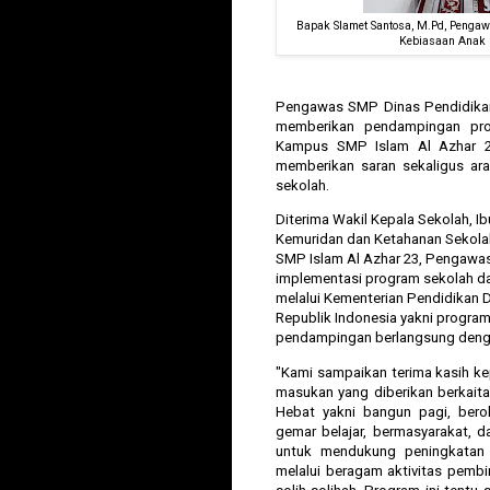
Bapak Slamet Santosa, M.Pd, Penga
Kebiasaan Anak 
Pengawas SMP Dinas Pendidika
memberikan pendampingan pro
Kampus SMP Islam Al Azhar 23
memberikan saran sekaligus ar
sekolah.
Diterima Wakil Kepala Sekolah, I
Kemuridan dan Ketahanan Sekolah
SMP Islam Al Azhar 23, Pengawas
implementasi program sekolah d
melalui Kementerian Pendidikan
Republik Indonesia yakni program
pendampingan berlangsung dengan
"Kami sampaikan terima kasih ke
masukan yang diberikan berkait
Hebat yakni bangun pagi, berol
gemar belajar, bermasyarakat, d
untuk mendukung peningkatan 
melalui beragam aktivitas pemb