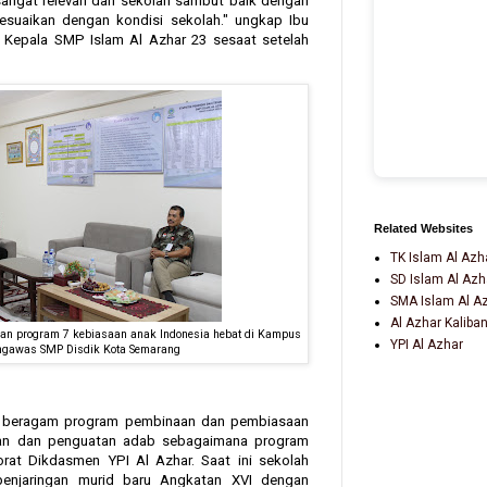
u sangat relevan dan sekolah sambut baik dengan
esuaikan dengan kondisi sekolah." ungkap Ibu
l Kepala SMP Islam Al Azhar 23 sesaat setelah
Related Websites
TK Islam Al Azh
SD Islam Al Azh
SMA Islam Al A
Al Azhar Kaliba
gan program 7 kebiasaan anak Indonesia hebat di Kampus
YPI Al Azhar
ngawas SMP Disdik Kota Semarang
ki beragam program pembinaan dan pembiasaan
an dan penguatan adab sebagaimana program
torat Dikdasmen YPI Al Azhar. Saat ini sekolah
njaringan murid baru Angkatan XVI dengan