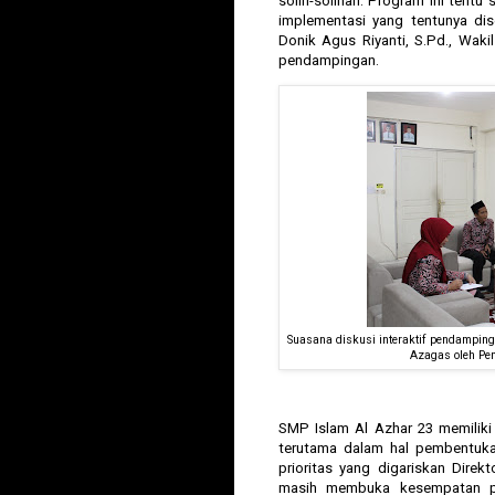
solih-solihah. Program ini tent
implementasi yang tentunya dis
Donik Agus Riyanti, S.Pd., Waki
pendampingan.
Suasana diskusi interaktif pendampin
Azagas oleh Pe
SMP Islam Al Azhar 23 memili
terutama dalam hal pembentuk
prioritas yang digariskan Direk
masih membuka kesempatan pe