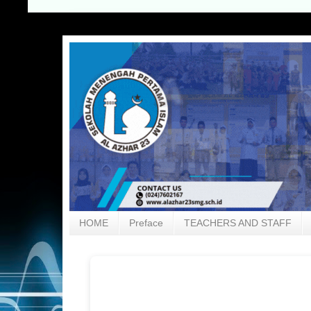
HOME
Preface
TEACHERS AND STAFF