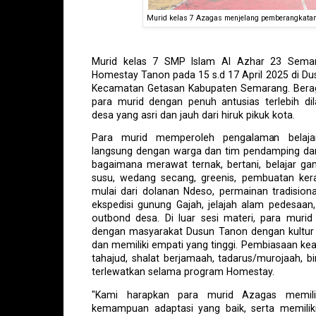
Murid kelas 7 Azagas menjelang pemberangkata
Murid kelas 7 SMP Islam Al Azhar 23 Semar
Homestay Tanon pada 15 s.d 17 April 2025 di D
Kecamatan Getasan Kabupaten Semarang. Beraga
para murid dengan penuh antusias terlebih dil
desa yang asri dan jauh dari hiruk pikuk kota.
Para murid memperoleh pengalaman belaja
langsung dengan warga dan tim pendamping da
bagaimana merawat ternak, bertani, belajar g
susu, wedang secang, greenis, pembuatan keraj
mulai dari dolanan Ndeso, permainan tradisional
ekspedisi gunung Gajah, jelajah alam pedesaan,
outbond desa. Di luar sesi materi, para murid j
dengan masyarakat Dusun Tanon dengan kultur
dan memiliki empati yang tinggi. Pembiasaan k
tahajud, shalat berjamaah, tadarus/murojaah, 
terlewatkan selama program Homestay.
"Kami harapkan para murid Azagas memilik
kemampuan adaptasi yang baik, serta memiliki 