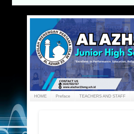
HOME
Preface
TEACHERS AND STAFF